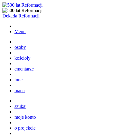
Dekada Reformacji
Menu
osoby
kościoły
cmentarze
inne
mapa
szukaj
moje konto
o projekcie