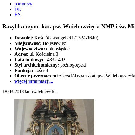
partnerzy
DE
EN
Bazylika rzym.-kat. pw. Wniebowzięcia NMP i św. Mi
Dawniej:
Kościół ewangelicki (1524-1640)
Miejscowość:
Bolesławiec
Województwo:
dolnośląskie
Adres:
ul. Kościelna 3
Lata budowy:
1483-1492
Styl architektoniczny:
późnogotycki
Funkcja:
kościół
Obecne przeznaczenie:
kościół rzym.-kat. pw. Wniebowzięci
więcej informacji...
18.03.2019
Janusz Milewski