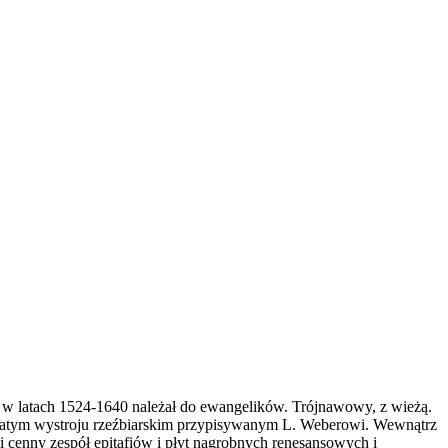
 w latach 1524-1640 należał do ewangelików. Trójnawowy, z wieżą.
atym wystroju rzeźbiarskim przypisywanym L. Weberowi. Wewnątrz
i cenny zespół epitafiów i płyt nagrobnych renesansowych i