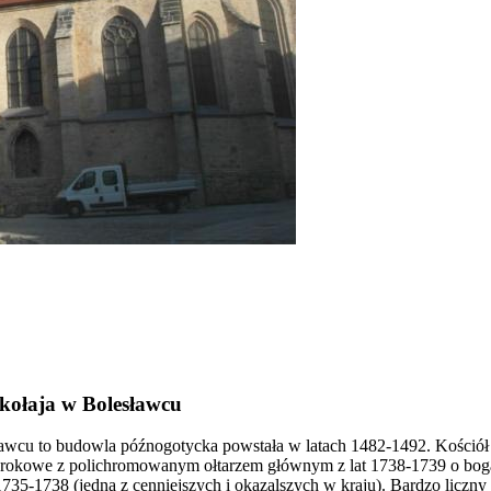
kołaja w Bolesławcu
awcu to budowla późnogotycka powstała w latach 1482-1492. Kościół
rokowe z polichromowanym ołtarzem głównym z lat 1738-1739 o bog
35-1738 (jedna z cenniejszych i okazalszych w kraju). Bardzo liczny 