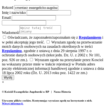
Rekord
Imię i nazwisko
Email
Wiadomość
Oświadczam, że zapoznałem/zapoznałam się z
Regulaminem
i
w pełni akceptuję jego treść.
Wyrażam zgodę na przetwarzanie
moich danych osobowych na zasadach określonych w treści
Regulaminu
, zgodnie z ustawą z dnia 29 sierpnia 1997 r. o
ochronie danych osobowych (tekst jedn. Dz. U. z 2002 r. Nr 101,
poz. 926 ze zm.).
Wyrazam zgode na przesylanie przez Kosciol
na wskazany przeze mnie w trakcie rejestracji w Portalu adres
poczty elektronicznej informacji handlowej zgodnie z ustawa z dnia
18 lipca 2002 roku (Dz. U. 2013 roku poz. 1422 ze zm.)
Wyślij
×
© Kościół Ewangelicko-Augsburski w RP | Nasza Historia
Używamy plików cookies. Kontynuując wyrażasz zgodę na korzystanie z nich.
Więcej informacji.