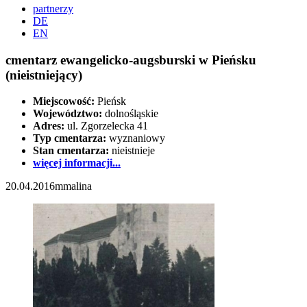
partnerzy
DE
EN
cmentarz ewangelicko-augsburski w Pieńsku
(nieistniejący)
Miejscowość:
Pieńsk
Województwo:
dolnośląskie
Adres:
ul. Zgorzelecka 41
Typ cmentarza:
wyznaniowy
Stan cmentarza:
nieistnieje
więcej informacji...
20.04.2016
mmalina