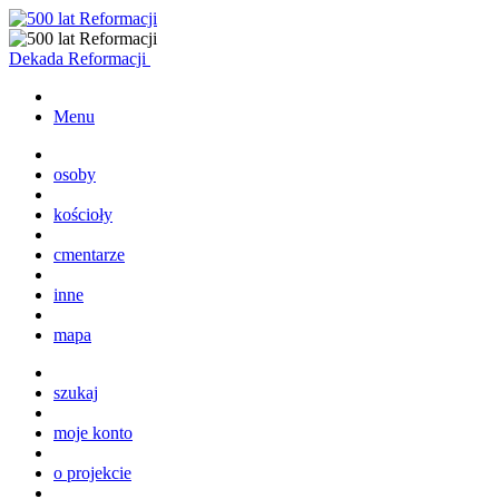
Dekada Reformacji
Menu
osoby
kościoły
cmentarze
inne
mapa
szukaj
moje konto
o projekcie