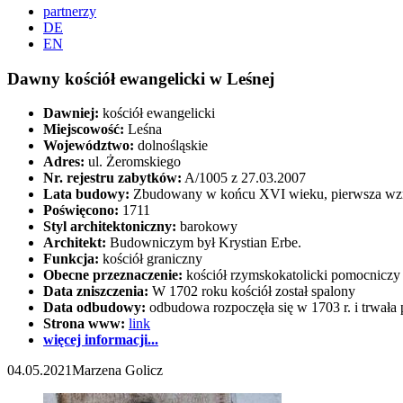
partnerzy
DE
EN
Dawny kościół ewangelicki w Leśnej
Dawniej:
kościół ewangelicki
Miejscowość:
Leśna
Województwo:
dolnośląskie
Adres:
ul. Żeromskiego
Nr. rejestru zabytków:
A/1005 z 27.03.2007
Lata budowy:
Zbudowany w końcu XVI wieku, pierwsza wzmia
Poświęcono:
1711
Styl architektoniczny:
barokowy
Architekt:
Budowniczym był Krystian Erbe.
Funkcja:
kościół graniczny
Obecne przeznaczenie:
kościół rzymskokatolicki pomocniczy
Data zniszczenia:
W 1702 roku kościół został spalony
Data odbudowy:
odbudowa rozpoczęła się w 1703 r. i trwała p
Strona www:
link
więcej informacji...
04.05.2021
Marzena Golicz