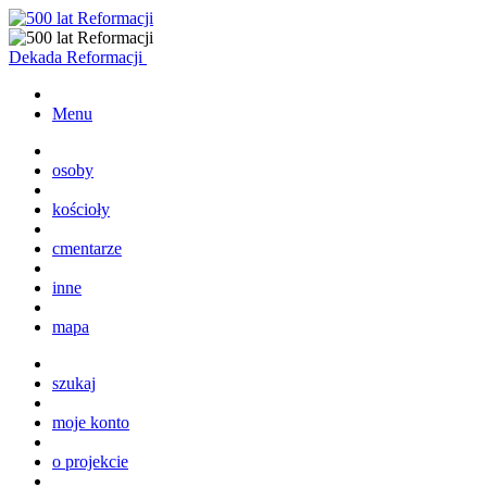
Dekada Reformacji
Menu
osoby
kościoły
cmentarze
inne
mapa
szukaj
moje konto
o projekcie