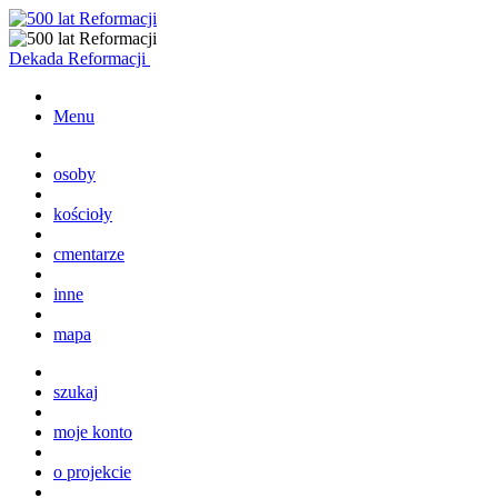
Dekada Reformacji
Menu
osoby
kościoły
cmentarze
inne
mapa
szukaj
moje konto
o projekcie