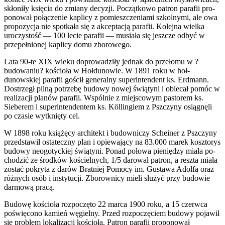
skłoniły księ­cia do zmi­any decyzji. Początkowo patron parafii pro­
ponował połącze­nie kapl­icy z pomieszczeni­ami szkol­nymi, ale owa
propozy­cja nie spotkała się z akcep­tacją parafii. Kole­jna wielka
uroczys­tość — 100 lecie parafii — musi­ała się jeszcze odbyć w
przepełnionej kapl­icy domu zborowego.
Lata 90-te
XIX
wieku doprowadz­iły jed­nak do przełomu w ?
budowa­niu? koś­cioła w Hoł­dunowie. W 1891 roku w hoł­
dunowskiej parafii goś­cił gen­er­alny super­in­ten­dent ks. Erd­mann.
Dostrzegł pilną potrzebę budowy nowej świą­tyni i obiecał pomóc w
real­iza­cji planów parafii. Wspól­nie z miejs­cowym pas­torem ks.
Sieberem i super­in­ten­den­tem ks. Köllingiem z Pszczyny osiągnęli
po cza­sie wytknięty cel.
W 1898 roku książęcy architekt i budown­iczy Scheiner z Pszczyny
przed­stawił ostate­czny plan i opiewa­jący na 83.000 marek kosz­to­rys
budowy neogo­ty­ck­iej świą­tyni. Ponad połowa pieniędzy miała po­
chodzić ze środ­ków koś­ciel­nych, 1/5 darował patron, a reszta miała
zostać pokryta z darów Brat­niej Pomocy im. Gustawa Adolfa oraz
różnych osób i insty­tucji. Zborown­icy mieli służyć przy budowie
dar­mową pracą.
Budowę koś­cioła rozpoczęto 22 marca 1900 roku, a 15 czer­wca
poświę­cono kamień węgielny. Przed rozpoczę­ciem bu­dowy pojawił
się prob­lem lokaliza­cji koś­cioła. Patron parafii pro­ponował