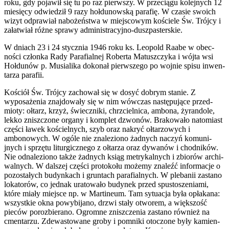
roku, gdy pojawił się tu po raz pier­wszy. W prze­ciągu kole­jnych 12
miesięcy odwiedził 9 razy hoł­dunowską parafię. W cza­sie swoich
wizyt odpraw­iał nabożeństwa w miejs­cowym koś­ciele Św. Trójcy i
załatwiał różne sprawy administracyjno-duszpasterskie.
W dni­ach 23 i 24 sty­cz­nia 1946 roku ks. Leopold Raabe w obec­
ności członka Rady Parafi­al­nej Roberta Matuszczyka i wójta wsi
Hoł­dunów p. Musia­lika dokonał pier­wszego po wojnie spisu inwen­
tarza parafii.
Koś­ciół Św. Trójcy zachował się w dosyć dobrym stanie. Z
wyposaże­nia zna­j­dowały się w nim wów­czas następu­jące przed­
mioty: ołtarz, krzyż, świeczniki, chrz­ciel­nica, ambona, żyran­dole,
lekko zniszc­zone organy i kom­plet dzwonów. Brakowało nato­mi­ast
części ławek koś­ciel­nych, szyb oraz nakryć ołtar­zowych i
ambonowych. W ogóle nie znaleziono żad­nych naczyń komu­ni­
jnych i sprzętu litur­gicznego z ołtarza oraz dywanów i chod­ników.
Nie odnaleziono także żad­nych ksiąg metrykalnych i zbiorów archi­
wal­nych. W dal­szej części pro­tokołu możemy znaleźć infor­ma­cje o
pozostałych budynkach i grun­tach parafi­al­nych. W ple­banii zas­tano
loka­torów, co jed­nak ura­towało budynek przed spus­toszeni­ami,
które miały miejsce np. w Mar­tineum. Tam sytu­acja była opłakana:
wszys­tkie okna powybi­jano, drzwi stały otworem, a więk­szość
pieców poroz­bier­ano. Ogromne zniszczenia zas­tano również na
cmen­tarzu. Zde­wastowane groby i pom­niki otoc­zone były kami­en­