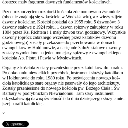
dostrzec mały frag­ment dawnych fun­da­men­tów kościelnych.
Przed rozpoczę­ciem rozbiórki koś­cioła zde­mon­towano żyran­dole
(obec­nie zna­j­dują się w koś­ciele w Wodzisławiu), a z wieży zdjęto
dzwony koś­cielne. Koś­ciół posi­adał do 1955 roku 5 dzwonów: 3
dzwony stalowe z 1924 roku, 1 dzwon spiżowy zaku­pi­ony w roku
1804 przez Ks. Richtera i 1 mały dzwon tzw. godzi­nowy. Wszys­tkie
dzwony (oprócz zabranego wcześniej przez kato­lików dzwonu
godzi­nowego) zostały przekazane do prze­chowa­nia w domach
ewan­ge­lików w Hoł­dunowie, a następ­nie 3 duże stalowe dzwony
zostały wymienione na jeden mniejszy spiżowy z ewan­gelick­iego
koś­cioła Ap. Pio­tra i Pawła w Mysłowicach.
Organy z koś­cioła zostały prze­nie­sione przez kato­lików do baraku.
Po doko­na­niu niewiel­kich prz­eróbek, instru­ment służyły kato­likom
w Hoł­dunowie do roku 1989 roku. Po poświęce­niu nowego koś­
cioła katolick­iego stare organy nie pasowały do jego architek­tury.
Zostały prze­nie­sione do nowego koś­cioła pw. Bożego Ciała i Św.
Bar­bary w podryb­nickim Niewiadomiu. Tam stary instru­ment
odzyskał swoją dawną świet­ność i do dnia dzisiejszego służy tamte­
jszej parafii katolickiej.
×