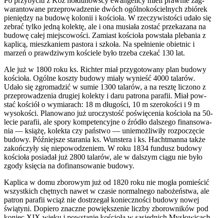
Po przy­by­ciu z Kóz hoł­dunowscy ewan­gel­icy mieli prawnie zag­
waran­towane przeprowadze­nie dwóch ogól­nokoś­ciel­nych zbiórek
pieniędzy na budowę kolonii i koś­cioła. W rzeczy­wis­tości udało się
zebrać tylko jedną kolektę, ale i ona musi­ała zostać przekazana na
budowę całej miejs­cowości. Zami­ast koś­cioła pow­stała ple­ba­nia z
kaplicą, mieszkaniem pas­tora i szkoła. Na spełnie­nie obiet­nic i
marzeń o prawdzi­wym koś­ciele było trzeba czekać 130 lat.
Ale już w 1800 roku ks. Richter miał przy­go­towany plan budowy
koś­cioła. Ogólne koszty budowy miały wynieść 4000 talarów.
Udało się zgro­madzić w sumie 1300 talarów, a na resztę lic­zono z
przeprowadzenia drugiej kolekty i daru patrona parafii. Miał pow­
stać koś­ciół o wymi­arach: 18 m dłu­gości, 10 m sze­rokości i 9 m
wysokości. Planowano już uroczys­tość poświęce­nia koś­cioła na 50-
lecie parafii, ale spory kom­pe­ten­cyjne o źródło dal­szego finan­sowa­
nia — książę, kolekta czy państwo — uniemożli­wiły rozpoczę­cie
budowy. Późniejsze stara­nia ks. Wun­stera i ks. Hacht­manna także
zakończyły się niepowodze­niem. W roku 1834 fun­dusz budowy
koś­cioła posi­adał już 2800 talarów, ale w dal­szym ciągu nie było
zgody księ­cia na dofi­nan­sowanie budowy.
Kaplica w domu zborowym już od 1820 roku nie mogła pomieś­cić
wszys­t­kich chęt­nych nawet w cza­sie nor­mal­nego nabożeństwa, ale
patron parafii wciąż nie dostrze­gał konieczności budowy nowej
świą­tyni. Dopiero znaczne pow­ięk­sze­nie liczby zborown­ików pod
koniec
XIX
wieku i pow­stanie koś­cioła w sąsied­nich Mysłow­icach,