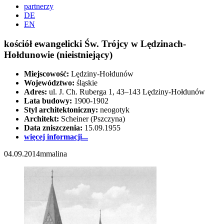
partnerzy
DE
EN
kościół ewangelicki Św. Trójcy w Lędzinach-
Hołdunowie (nieistniejący)
Miejscowość:
Lędziny-Hołdunów
Województwo:
śląskie
Adres:
ul. J. Ch. Ruberga 1, 43–143 Lędziny-Hołdunów
Lata budowy:
1900-1902
Styl architektoniczny:
neogotyk
Architekt:
Scheiner (Pszczyna)
Data zniszczenia:
15.09.1955
więcej informacji...
04.09.2014
mmalina