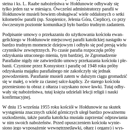
steina i ks. L. Raabe nabożeństwa w Hoł­dunowie odby­wały się
tylko jeden raz w miesiącu. Ówcześni admin­is­tra­torzy parafii w
Hoł­dunowie musieli bowiem obsługi­wać wiele odd­alonych o setki
kilo­metrów parafii (np. Szopi­enice, Jele­nia Góra, Cieplice), co przy
ówczes­nym poziomie komu­nikacji było bardzo trud­nym zadaniem.
Pod­pisanie umowy o przekaza­niu do użytkowa­nia koś­cioła ewan­
gelick­iego w Hoł­dunowie miejs­cowej parafii katolick­iej nastąpiło w
bardzo trud­nym momen­cie dziejowym i odbyło się pod presją wielu
czyn­ników zewnętrznych. Po cza­sie parafia rozpoczęła próby
odzyska­nia utra­conego mienia, tym bardziej, że Zgro­madze­nie
Parafi­alne nigdy nie zatwierdz­iło umowy przekaza­nia koś­cioła i ple­
banii. Czynione przez Kon­sys­torz i parafię od 1948 roku próby
odzyska­nia majątku parafi­al­nego nie zakończyły się jed­nak
powodze­niem. Parafi­anie musieli zatem w dal­szym ciągu gro­madzić
się w małej, o wiele za cias­nej salce-kaplicy. Ze starego koś­cioła
prze­nie­siono tu obraz z ołtarza i uzyskano nowe ławki. Tutaj odby­
wały się nabożeństwa, tutaj księża udzielali lekcji religii i nauki
konfirmacyjnej.
W dniu 15 wrześ­nia 1955 roku koś­ciół w Hoł­dunowie na skutek
wys­tąpi­enia znacznych szkód gór­niczych uległ bardzo poważnemu
uszkodze­niu, także parafia katolicka musi­ała zaprzes­tać odpraw­ia­nia
w nim swoich nabożeństw. Przed opuszcze­niem koś­cioła wynie­
siono jego wyposaże­nie wewnętrzne(ławki, ołtarz i organy) i wys­