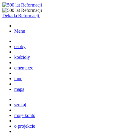
Dekada Reformacji
Menu
osoby
kościoły
cmentarze
inne
mapa
szukaj
moje konto
o projekcie