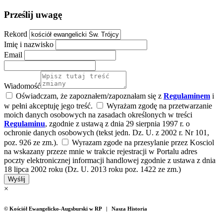
Prześlij uwagę
Rekord
Imię i nazwisko
Email
Wiadomość
Oświadczam, że zapoznałem/zapoznałam się z
Regulaminem
i
w pełni akceptuję jego treść.
Wyrażam zgodę na przetwarzanie
moich danych osobowych na zasadach określonych w treści
Regulaminu
, zgodnie z ustawą z dnia 29 sierpnia 1997 r. o
ochronie danych osobowych (tekst jedn. Dz. U. z 2002 r. Nr 101,
poz. 926 ze zm.).
Wyrazam zgode na przesylanie przez Kosciol
na wskazany przeze mnie w trakcie rejestracji w Portalu adres
poczty elektronicznej informacji handlowej zgodnie z ustawa z dnia
18 lipca 2002 roku (Dz. U. 2013 roku poz. 1422 ze zm.)
Wyślij
×
© Kościół Ewangelicko-Augsburski w RP | Nasza Historia