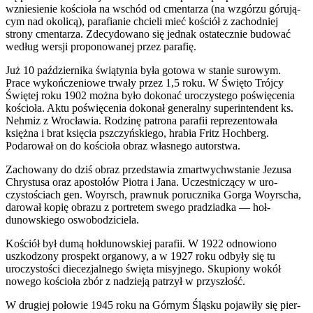
wzniesie­nie koś­cioła na wschód od cmen­tarza (na wzgórzu góru­ją­
cym nad okolicą), parafi­anie chcieli mieć koś­ciół z zachod­niej
strony cmen­tarza. Zde­cy­dowano się jed­nak ostate­cznie budować
według wer­sji pro­ponowanej przez parafię.
Już 10 października świą­ty­nia była gotowa w stanie suro­wym.
Prace wykończeniowe trwały przez 1,5 roku. W Święto Trójcy
Świętej roku 1902 można było dokonać uroczys­tego poświęce­nia
koś­cioła. Aktu poświęce­nia dokonał gen­er­alny super­intendent ks.
Nehmiz z Wrocławia. Rodz­inę patrona parafii reprezen­towała
księżna i brat księ­cia pszczyńskiego, hra­bia Fritz Hochberg.
Podarował on do koś­cioła obraz włas­nego autorstwa.
Zachowany do dziś obraz przed­stawia zmartwych­w­stanie Jezu­sa
Chrys­tusa oraz apos­tołów Pio­tra i Jana. Uczest­niczący w uro­
czystościach gen. Woyrsch, prawnuk porucznika Gorga Woyr­scha,
darował kopię obrazu z portretem swego pradzi­adka — hoł­
dunowskiego oswobodziciela.
Koś­ciół był dumą hoł­dunowskiej parafii. W 1922 odnowiono
uszkod­zony prospekt organowy, a w 1927 roku odbyły się tu
uroczys­tości diecez­jal­nego święta misyjnego. Sku­pi­ony wokół
nowego koś­cioła zbór z nadzieją patrzył w przyszłość.
W drugiej połowie 1945 roku na Górnym Śląsku pojaw­iły się pier­