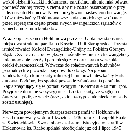
wokół ple­banii książki i doku­menty parafi­alne, nikt nie miał odwagi
pod­nieść żad­nej rzeczy z ziemi, aby nie zostać oskarżonym o przy­
należność do Niem­ców. Nawet pozy­ty­wnie nastaw­ieni do ewan­ge­
lików mieszkańcy Hoł­dunowa wyz­na­nia katolick­iego w obawie
przed repres­jami często prosili swych ewan­gelic­kich sąsi­adów o
zaniechanie z nimi kontaktów.
Wraz z opuszcze­niem Hoł­dunowa przez ks. Uibla przes­tał ist­nieć
miejs­cowa struk­tura parafi­alna Koś­cioła Unii Staro­pruskiej. Przes­tał
ist­nieć również Koś­ciół Ewangelicko-Unijny na Pol­skim Górnym
Śląsku. Żyjąc z dala od więk­szych ośrod­ków miejs­kich ewan­geliccy
hoł­dunowianie przeżyli paromiesięczny okres braku wsze­lakiej
opieki dusz­paster­skiej. Wów­czas do splądrowanych budynków
parafi­al­nych wprowadzili się nowi loka­torzy. Na ple­banii
zamieszkał dyrek­tor szkoły rol­niczej i inni nowi mieszkańcy Hoł­
dunowa. Podobny los spotkał pozostałe zabu­dowa­nia parafi­alne.
Napis zna­j­du­jący się w por­talu świą­tyni: “Kommt alle zu mir” (pol.
Przyjdź­cie do mnie wszyscy) musiał zostać skuty, ze względu na
ówczesną poli­tykę władz (wszys­tkie inskrypcje niemieckie musi­ały
zostać usunięte).
Pier­wszym powo­jen­nym dusz­pasterzem parafii w Hoł­dunowie
został mianowany w dniu 1 kwiet­nia 1946 roku ks. Leopold Raabe
ze Świę­tochłowic. Swoje obow­iązki admin­is­tra­cyjne w parafii w
Hoł­dunowie ks. Raabe speł­niał nie­ofic­jal­nie już od 1 lipca 1945