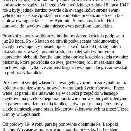
pod­stawie zarządzenia Urzędu Wojew­ódzkiego z dnia 18 lipca 1947
roku były jed­nak bardzo twarde dla ewan­ge­lików: strona ewan­
gelicka musi­ała się zgodzić na nieod­płatne przekazanie trzech koś­
ciołów ewan­gelic­kich — w Bytomiu, Siemi­anow­icach i Hoł­
dunowie do użytkowa­nia miejs­cowym parafiom katolickim.
Pro­tokół zdawczo-odbiorczy hoł­dunowskiego koś­cioła pod­pisano
już 20 lipca. Po 45 lat­ach od chwili poświęce­nia hoł­dunowskiej
świą­tyni ewan­gel­icy musieli opuś­cić swój koś­ciół (jak się potem
okazało na zawsze) i prze­nieść się do małej salki w budynku
naprze­ciw ple­banii. Parafia katolicka oprócz koś­cioła zajęła również
ple­banię, która powró­ciła do swej pier­wot­nej roli mieszka­nia dla
duchownego. Tylko, że zami­ast księdza ewan­gelick­iego zamieszkał
tu pro­boszcz katolicki.
Pozbaw­ieni swo­jej włas­ności ewan­gel­icy z tru­dem zaczy­nali po raz
kole­jny orga­ni­zować w nowych warunk­ach życie zborowe. Przez
wiele lat parafii nie udawało się w całości prze­jąć do włas­nego
użytkowa­nia przekazanego na pod­stawie umowy budynku. Jedynie
na parterze urząd­zono małą kaplicę, a dwa pokoje na piętrze były
cią­gle zamieszki­wane przez loka­torów skierowanych tu przez Urząd
Gminy w Lędzinach.
Od połowy 1949 roku parafię ponownie obe­j­muje ks. Leopold
Raabe. W cza­sie admin­istrowa­nia parafią przez ks. G. Ger­ste­in­