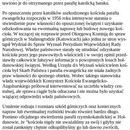
taw­iono je do otrzy­manego przez parafię katolicką baraku.
Po opuszcze­niu przez kato­lików uszkod­zonego koś­cioła parafia
ewan­gelicka rozpoczęła w 1956 roku inten­sy­wne stara­nia o
stwierdze­nie praw włas­ności do opuszc­zonej świą­tyni i uzyskanie
odszkodowa­nia na ewen­tu­alną naprawę lub budowę nowego koś­
cioła. W toczącej się rozprawie przed Okrę­gową Komisją do spraw
gór­niczych w Stal­inogrodzie (Katow­icach) jako jedna ze stron wys­
tąpił Wydział do Spraw Wyz­nań Prezy­dium Wojew­ódzkiej Rady
Nar­o­dowej. Władze państ­wowe starały się utrud­niać odzyskanie
koś­cioła przez jego pra­wow­itych właś­ci­cieli i w swo­jej opinii przed­
staw­iły całkowicie fałszywe infor­ma­cje o powo­jen­nych losach hoł­
dunowskiej świą­tyni. Według Urzędu d/s Wyz­nań właś­ci­cielem koś­
cioła był Skarb Państwa i parafia ewan­gelicka nie miała żad­nych
praw włas­ności do spornego obiektu. Wobec takiego stanowiska
władz wojew­ódz­kich Kon­sys­torz Koś­cioła Ewangelicko-
Augsburskiego próbował inter­we­niować na szczeblu władzy cen­
tral­nej, ale sprawa cią­gle była odraczana i nie można było uzyskać
wiążącej odpowiedzi władz państwowych.
Ustal­e­nie rodzaju i rozmi­aru szkód gór­niczych oraz koniecznych
napraw lub ewen­tu­al­nej rozbiórki trwało również bardzo długo.
Pomimo ofic­jal­nego stwierdzenia parafii rzym­skoka­tolick­iej w Hoł­
dunowie, że “koś­cioła nigdy nie uważal­iśmy za swój i gdyby nie
został zamknięty chęt­nie odkupilibyśmy go lub dawno zwró­cili,