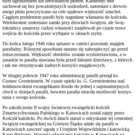
nym ogrodze­niem lub drew­ni­anym płotem. Kami­enny mur
zachował się bez poważniejszych uszkodzeń, nato­mi­ast z drew­ni­
anego płotu powyry­wano na cele opałowe więk­szość szta­chet.
Ciągłym prob­le­mem parafii były nag­minne wła­ma­nia do koś­cioła.
Wielokrot­nie zmieni­ano zamki przy drzwiach świą­tyni, ale świę­
tokradzcy ama­torzy cud­zej włas­ności zna­j­dowali po cza­sie nowe
wejś­cia do koś­cioła przez wybi­jane w oknach szyby.
Do końca lutego 1946 roku spisano w całości pozostały majątek
parafi­alny. Różnymi sposobami starano się zabez­pieczyć go przed
zniszczeni­ami. Więk­szość obiek­tów została wydzierżaw­iona, a w
zasadzie to parafia staw­iana była przed fak­tami dzierżawy, z których
i tak nie otrzymy­wała żad­nych korzyści majątkowych.
W drugiej połowie 1947 roku admin­is­trację parafii prze­jął ks.
Gustaw Ger­ste­in­stein. W cza­sie opieki ks. G. Ger­ste­in­steina nad
hoł­dunowskimi ewan­ge­likami doszło do jed­nej z najs­mut­niejszych
chwil w dzie­jach parafii, bowiem parafia utraciła możli­wość korzys­
ta­nia z swego kościoła.
Po zakończe­niu
II
wojny świa­towej ewan­gelicki koś­ciół
Zmartwych­w­sta­nia Pańskiego w Katow­icach został zajęty przez
Koś­ciół katolicki. Po dwóch lat­ach starań o odzyskanie tej cen­tral­nej
świą­tyni ewan­gelick­iej na Górnym Śląsku udało się parafii w
Katow­icach zawrzeć ugodę z Urzę­dem Wojew­ódzkim i katow­icką
Kurią Biskupią. Warunki odzyska­nia koś­cioła w Katow­icach na