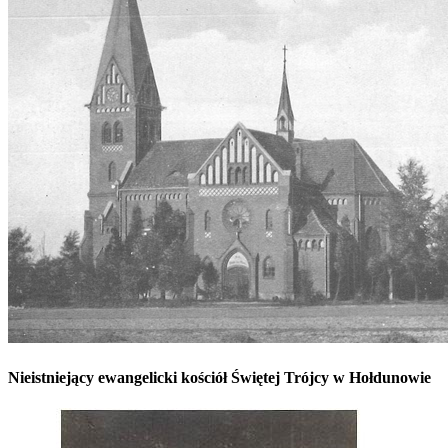
Nieist­niejący ewan­gelicki koś­ciół Świętej Trójcy w Hołdunowie