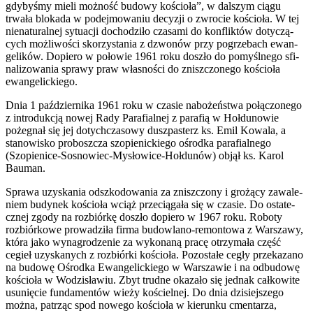
gdy­byśmy mieli możność budowy koś­cioła”, w dal­szym ciągu
trwała blokada w pode­j­mowa­niu decyzji o zwro­cie koś­cioła. W tej
nien­at­u­ral­nej sytu­acji dochodz­iło cza­sami do kon­flik­tów doty­czą­
cych możli­wości sko­rzys­ta­nia z dzwonów przy pogrze­bach ewan­
ge­lików. Dopiero w połowie 1961 roku doszło do pomyśl­nego sfi­
nal­i­zowa­nia sprawy praw włas­ności do zniszc­zonego koś­cioła
ewangelickiego.
Dnia 1 października 1961 roku w cza­sie nabożeństwa połąc­zonego
z intro­dukcją nowej Rady Parafi­al­nej z parafią w Hoł­dunowie
pożeg­nał się jej doty­chcza­sowy dusz­pasterz ks. Emil Kowala, a
stanowisko pro­boszcza szopi­enick­iego ośrodka parafi­al­nego
(Szopienice-Sosnowiec-Mysłowice-Hołdunów) objął ks. Karol
Bauman.
Sprawa uzyska­nia odszkodowa­nia za zniszc­zony i grożący zawale­
niem budynek koś­cioła wciąż prze­cią­gała się w cza­sie. Do ostate­
cznej zgody na rozbiórkę doszło dopiero w 1967 roku. Roboty
rozbiórkowe prowadz­iła firma budowlano-remontowa z Warszawy,
która jako wyna­grodze­nie za wyko­naną pracę otrzy­mała część
cegieł uzyskanych z rozbiórki koś­cioła. Pozostałe cegły przekazano
na budowę Ośrodka Ewan­gelick­iego w Warsza­wie i na odbu­dowę
koś­cioła w Wodzisławiu. Zbyt trudne okazało się jed­nak całkowite
usunię­cie fun­da­men­tów wieży koś­ciel­nej. Do dnia dzisiejszego
można, patrząc spod nowego koś­cioła w kierunku cmen­tarza,