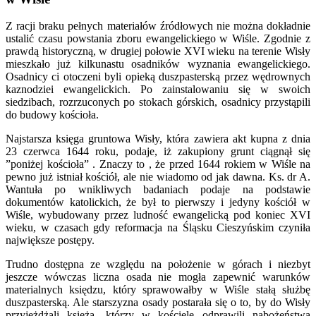
Z racji braku pełnych materiałów źródłowych nie można dokładnie
ustalić czasu powstania zboru ewangelickiego w Wiśle. Zgodnie z
prawdą historyczną, w drugiej połowie XVI wieku na terenie Wisły
mieszkało już kilkunastu osadników wyznania ewangelickiego.
Osadnicy ci otoczeni byli opieką duszpasterską przez wędrownych
kaznodziei ewangelickich. Po zainstalowaniu się w swoich
siedzibach, rozrzuconych po stokach górskich, osadnicy przystąpili
do budowy kościoła.
Najstarsza księga gruntowa Wisły, która zawiera akt kupna z dnia
23 czerwca 1644 roku, podaje, iż zakupiony grunt ciągnął się
”poniżej kościoła” . Znaczy to , że przed 1644 rokiem w Wiśle na
pewno już istniał kościół, ale nie wiadomo od jak dawna. Ks. dr A.
Wantuła po wnikliwych badaniach podaje na podstawie
dokumentów katolickich, że był to pierwszy i jedyny kościół w
Wiśle, wybudowany przez ludność ewangelicką pod koniec XVI
wieku, w czasach gdy reformacja na Śląsku Cieszyńskim czyniła
największe postępy.
Trudno dostępna ze względu na położenie w górach i niezbyt
jeszcze wówczas liczna osada nie mogła zapewnić warunków
materialnych księdzu, który sprawowałby w Wiśle stałą służbę
duszpasterską. Ale starszyzna osady postarała się o to, by do Wisły
przyjeżdżali księża, którzy w kościele odprawili nabożeństwa