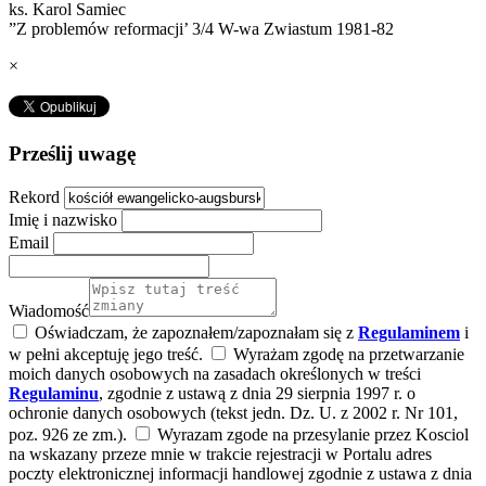
ks. Karol Samiec
”Z problemów reformacji’ 3/4 W-wa Zwiastum 1981-82
×
Prześlij uwagę
Rekord
Imię i nazwisko
Email
Wiadomość
Oświadczam, że zapoznałem/zapoznałam się z
Regulaminem
i
w pełni akceptuję jego treść.
Wyrażam zgodę na przetwarzanie
moich danych osobowych na zasadach określonych w treści
Regulaminu
, zgodnie z ustawą z dnia 29 sierpnia 1997 r. o
ochronie danych osobowych (tekst jedn. Dz. U. z 2002 r. Nr 101,
poz. 926 ze zm.).
Wyrazam zgode na przesylanie przez Kosciol
na wskazany przeze mnie w trakcie rejestracji w Portalu adres
poczty elektronicznej informacji handlowej zgodnie z ustawa z dnia