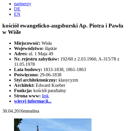
partnerzy
DE
EN
kościół ewangelicko-augsburski Ap. Piotra i Pawła
w Wiśle
Miejscowość:
Wisła
Województwo:
śląskie
Adres:
ul. 1 Maja 49
Nr. rejestru zabytków:
192/60 z 2.03.1960, A-315/78 z
11.05.1978
Lata budowy:
1833-1838, 1861-1863
Poświęcono:
29-06-1838
Styl architektoniczny:
klasycyzm
Architekt:
Edward Koeber
Funkcja:
kościół parafialny
Strona www:
link
więcej informacji...
30.04.2016
mmalina