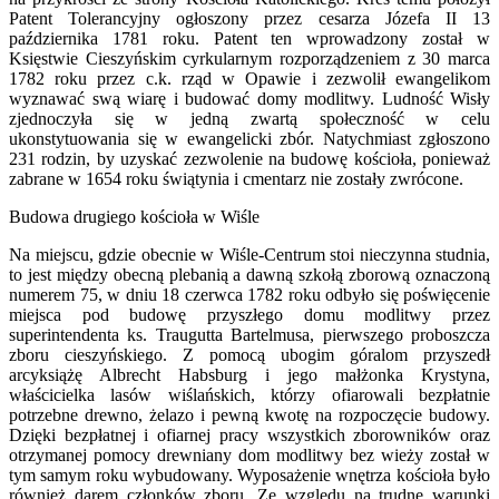
Patent Tolerancyjny ogłoszony przez cesarza Józefa II 13
października 1781 roku. Patent ten wprowadzony został w
Księstwie Cieszyńskim cyrkularnym rozporządzeniem z 30 marca
1782 roku przez c.k. rząd w Opawie i zezwolił ewangelikom
wyznawać swą wiarę i budować domy modlitwy. Ludność Wisły
zjednoczyła się w jedną zwartą społeczność w celu
ukonstytuowania się w ewangelicki zbór. Natychmiast zgłoszono
231 rodzin, by uzyskać zezwolenie na budowę kościoła, ponieważ
zabrane w 1654 roku świątynia i cmentarz nie zostały zwrócone.
Budowa drugiego kościoła w Wiśle
Na miejscu, gdzie obecnie w Wiśle-Centrum stoi nieczynna studnia,
to jest między obecną plebanią a dawną szkołą zborową oznaczoną
numerem 75, w dniu 18 czerwca 1782 roku odbyło się poświęcenie
miejsca pod budowę przyszłego domu modlitwy przez
superintendenta ks. Traugutta Bartelmusa, pierwszego proboszcza
zboru cieszyńskiego. Z pomocą ubogim góralom przyszedł
arcyksiążę Albrecht Habsburg i jego małżonka Krystyna,
właścicielka lasów wiślańskich, którzy ofiarowali bezpłatnie
potrzebne drewno, żelazo i pewną kwotę na rozpoczęcie budowy.
Dzięki bezpłatnej i ofiarnej pracy wszystkich zborowników oraz
otrzymanej pomocy drewniany dom modlitwy bez wieży został w
tym samym roku wybudowany. Wyposażenie wnętrza kościoła było
również darem członków zboru. Ze względu na trudne warunki