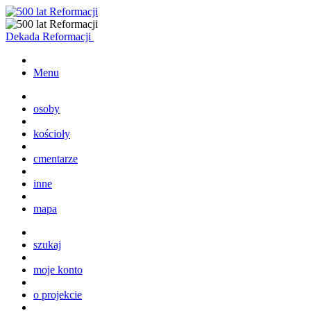
Dekada Reformacji
Menu
osoby
kościoły
cmentarze
inne
mapa
szukaj
moje konto
o projekcie