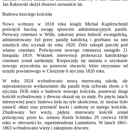
Jan Rakowski służył zborowi szesnaście lat.
Budowa trzeciego kościoła
Nowo wybrany w 1818 roku ksiądz Michał Kupferschmid
poświęcił baczną uwagę sprawom administracyjnym parafii.
Pierwszy cmentarz w Wiśle, założony przez ludność ewangelicką,
administrowany był przez parafię katolicką i grzebano na nim
zmarłych obu wyznań do roku 1820. Zbór zakupił parcelę pod
własny cmentarz. Poświęcenie nowego cmentarza nastąpiło 21
listopada 1819. Wskutek interwencji proboszcza katolickiego
cmentarz został zamknięty. Rozpoczęły się starania o uzyskanie
nowego zezwolenia na ponowne otwarcie, które otrzymano od
urzędu powiatowego w Cieszynie 6 stycznia 1820 roku.
W roku 1824 wybudowano nową murowaną szkołę, ale
najważniejszym wydarzeniem dla parafii była uchwała zboru z 6
stycznia 1836 roku o budowie nowego kościoła, ponieważ drugi
kościół wybudowany z drewna okazał się za mały. Po pięciu latach
intensywnej pracy budowa była na tyle ukończona, że można było
ustawić ołtarz oraz przenieść ławki i ambonę ze starego kościoła.
Zbudowany bez wieży, piękny murowany kościół został
poświęcony przez ks. seniora Józefa Schimko 29 czerwca 1838
roku w obecności ks. superintendenta Lumnitzera. W latach 1861-
1863 wybudowano wieżę i zakupiono dzwony.