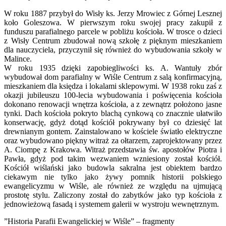
W roku 1887 przybył do Wisły ks. Jerzy Mrowiec z Górnej Lesznej
koło Goleszowa. W pierwszym roku swojej pracy zakupił z
funduszu parafialnego parcele w pobliżu kościoła. W trosce o dzieci
z Wisły Centrum zbudował nową szkołę z pięknym mieszkaniem
dla nauczyciela, przyczynił się również do wybudowania szkoły w
Malince.
W roku 1935 dzięki zapobiegliwości ks. A. Wantuły zbór
wybudował dom parafialny w Wiśle Centrum z salą konfirmacyjną,
mieszkaniem dla księdza i lokalami sklepowymi. W 1938 roku zaś z
okazji jubileuszu 100-lecia wybudowania i poświęcenia kościoła
dokonano renowacji wnętrza kościoła, a z zewnątrz położono jasne
tynki. Dach kościoła pokryto blachą cynkową co znacznie ułatwiło
konserwację, gdyż dotąd kościół pokrywany był co dziesięć lat
drewnianym gontem. Zainstalowano w kościele światło elektryczne
oraz wybudowano piękny witraż za ołtarzem, zaprojektowany przez
A. Ciompę z Krakowa. Witraż przedstawia św. apostołów Piotra i
Pawła, gdyż pod takim wezwaniem wzniesiony został kościół.
Kościół wiślański jako budowla sakralna jest obiektem bardzo
ciekawym nie tylko jako żywy pomnik historii polskiego
ewangelicyzmu w Wiśle, ale również ze względu na ujmującą
prostotę stylu. Zaliczony został do zabytków jako typ kościoła z
jednowieżową fasadą i systemem galerii w wystroju wewnętrznym.
”Historia Parafii Ewangelickiej w Wiśle” – fragmenty