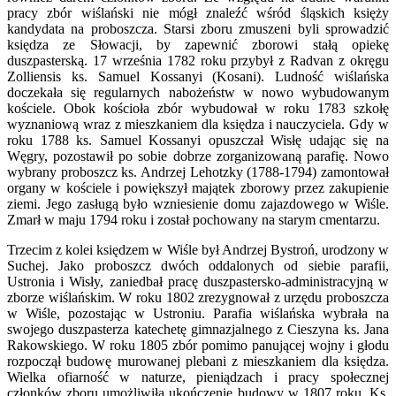
pracy zbór wiślański nie mógł znaleźć wśród śląskich księży
kandydata na proboszcza. Starsi zboru zmuszeni byli sprowadzić
księdza ze Słowacji, by zapewnić zborowi stałą opiekę
duszpasterską. 17 września 1782 roku przybył z Radvan z okręgu
Zolliensis ks. Samuel Kossanyi (Kosani). Ludność wiślańska
doczekała się regularnych nabożeństw w nowo wybudowanym
kościele. Obok kościoła zbór wybudował w roku 1783 szkołę
wyznaniową wraz z mieszkaniem dla księdza i nauczyciela. Gdy w
roku 1788 ks. Samuel Kossanyi opuszczał Wisłę udając się na
Węgry, pozostawił po sobie dobrze zorganizowaną parafię. Nowo
wybrany proboszcz ks. Andrzej Lehotzky (1788-1794) zamontował
organy w kościele i powiększył majątek zborowy przez zakupienie
ziemi. Jego zasługą było wzniesienie domu zajazdowego w Wiśle.
Zmarł w maju 1794 roku i został pochowany na starym cmentarzu.
Trzecim z kolei księdzem w Wiśle był Andrzej Bystroń, urodzony w
Suchej. Jako proboszcz dwóch oddalonych od siebie parafii,
Ustronia i Wisły, zaniedbał pracę duszpastersko-administracyjną w
zborze wiślańskim. W roku 1802 zrezygnował z urzędu proboszcza
w Wiśle, pozostając w Ustroniu. Parafia wiślańska wybrała na
swojego duszpasterza katechetę gimnazjalnego z Cieszyna ks. Jana
Rakowskiego. W roku 1805 zbór pomimo panującej wojny i głodu
rozpoczął budowę murowanej plebani z mieszkaniem dla księdza.
Wielka ofiarność w naturze, pieniądzach i pracy społecznej
członków zboru umożliwiła ukończenie budowy w 1807 roku. Ks.