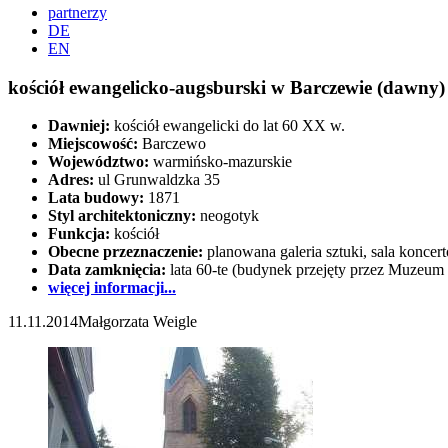
partnerzy
DE
EN
kościół ewangelicko-augsburski w Barczewie (dawny)
Dawniej:
kościół ewangelicki do lat 60 XX w.
Miejscowość:
Barczewo
Województwo:
warmińsko-mazurskie
Adres:
ul Grunwaldzka 35
Lata budowy:
1871
Styl architektoniczny:
neogotyk
Funkcja:
kościół
Obecne przeznaczenie:
planowana galeria sztuki, sala koncer
Data zamknięcia:
lata 60-te (budynek przejęty przez Muzeum
więcej informacji...
11.11.2014
Małgorzata Weigle