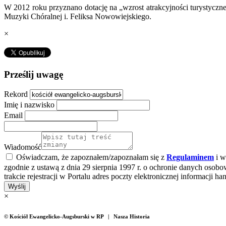
W 2012 roku przyznano dotację na „wzrost atrakcyjności turystyczn
Muzyki Chóralnej i. Feliksa Nowowiejskiego.
×
Prześlij uwagę
Rekord
Imię i nazwisko
Email
Wiadomość
Oświadczam, że zapoznałem/zapoznałam się z
Regulaminem
i w
zgodnie z ustawą z dnia 29 sierpnia 1997 r. o ochronie danych osobow
trakcie rejestracji w Portalu adres poczty elektronicznej informacji 
Wyślij
×
© Kościół Ewangelicko-Augsburski w RP | Nasza Historia