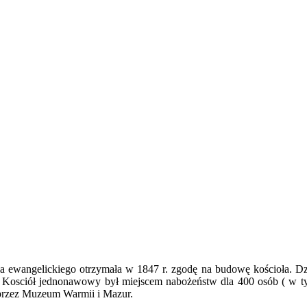
a ewangelickiego otrzymała w 1847 r. zgodę na budowę kościoła. Dzi
osciół jednonawowy był miejscem nabożeństw dla 400 osób ( w tym 3
 przez Muzeum Warmii i Mazur.