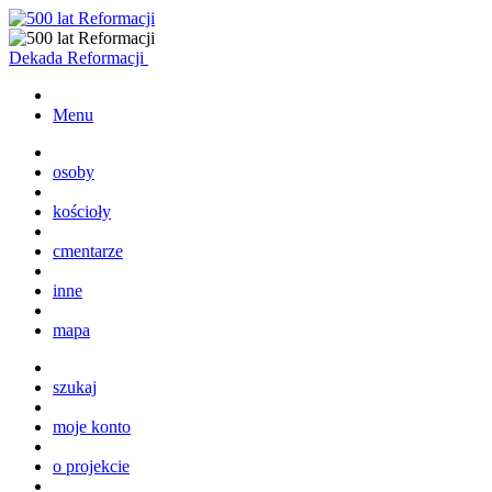
Dekada Reformacji
Menu
osoby
kościoły
cmentarze
inne
mapa
szukaj
moje konto
o projekcie