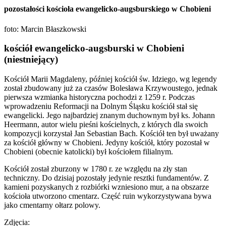
pozostałości kościoła ewangelicko-augsburskiego w Chobieni
foto: Marcin Błaszkowski
kościół ewangelicko-augsburski w Chobieni
(niestniejący)
Kościół Marii Magdaleny, później kościół św. Idziego, wg legendy
został zbudowany już za czasów Bolesława Krzywoustego, jednak
pierwsza wzmianka historyczna pochodzi z 1259 r. Podczas
wprowadzeniu Reformacji na Dolnym Śląsku kościół stał się
ewangelicki. Jego najbardziej znanym duchownym był ks. Johann
Heermann, autor wielu pieśni kościelnych, z których dla swoich
kompozycji korzystał Jan Sebastian Bach. Kościół ten był uważany
za kościół główny w Chobieni. Jedyny kościół, który pozostał w
Chobieni (obecnie katolicki) był kościołem filialnym.
Kościół został zburzony w 1780 r. ze względu na zły stan
techniczny. Do dzisiaj pozostały jedynie resztki fundamentów. Z
kamieni pozyskanych z rozbiórki wzniesiono mur, a na obszarze
kościoła utworzono cmentarz. Część ruin wykorzystywana bywa
jako cmentarny ołtarz polowy.
Zdjęcia: