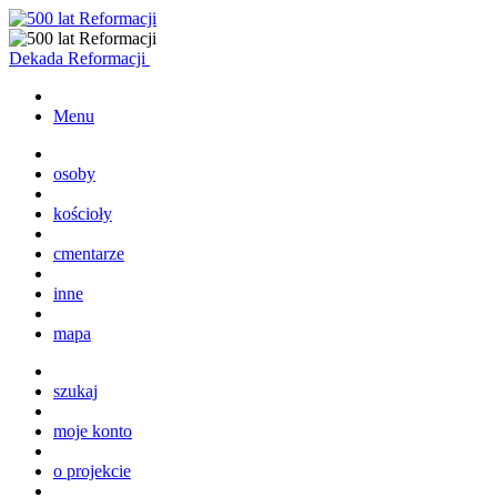
Dekada Reformacji
Menu
osoby
kościoły
cmentarze
inne
mapa
szukaj
moje konto
o projekcie