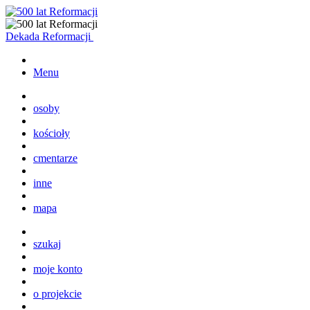
Dekada Reformacji
Menu
osoby
kościoły
cmentarze
inne
mapa
szukaj
moje konto
o projekcie