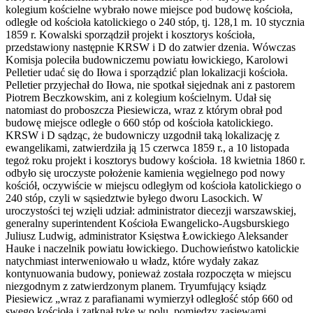
kolegium kościelne wybrało nowe miejsce pod budowę kościoła,
odległe od kościoła katolickiego o 240 stóp, tj. 128,1 m. 10 stycznia
1859 r. Kowalski sporządził projekt i kosztorys kościoła,
przedstawiony następnie KRSW i D do zatwier­ dzenia. Wówczas
Komisja poleciła budowniczemu powiatu łowickiego, Karolowi
Pelletier udać się do Iłowa i sporządzić plan lokalizacji kościoła.
Pelletier przyjechał do Iłowa, nie spotkał sięjednak ani z pastorem
Piotrem Beczkowskim, ani z kolegium kościelnym. Udał się
natomiast do proboszcza Piesiewicza, wraz z którym obrał pod
budowę miejsce odległe o 660 stóp od kościoła katolickiego.
KRSW i D sądząc, że budowniczy uzgodnił taką lokalizację z
ewangelikami, zatwierdziła ją 15 czerwca 1859 r., a 10 listopada
tegoż roku projekt i kosztorys budowy kościoła. 18 kwietnia 1860 r.
odbyło się uroczyste położenie kamienia węgielnego pod nowy
kościół, oczywiście w miejscu odległym od kościoła katolickiego o
240 stóp, czyli w sąsiedztwie byłego dworu Lasockich. W
uroczystości tej wzięli udział: administrator diecezji warszawskiej,
generalny superintendent Kościoła Ewangelicko-Augsburskie­go
Juliusz Ludwig, administrator Księstwa Łowickiego Aleksander
Hauke i naczelnik powiatu łowickiego. Duchowieństwo katolickie
natychmiast interweniowało u władz, które wydały zakaz
kontynuowania budowy, ponieważ została rozpoczęta w miejscu
niezgodnym z zatwierdzonym planem. Tryumfujący ksiądz
Piesiewicz „wraz z parafianami wymierzył odległość stóp 660 od
swego kościoła i zatknął tykę w polu, pomiędzy zasiewami,