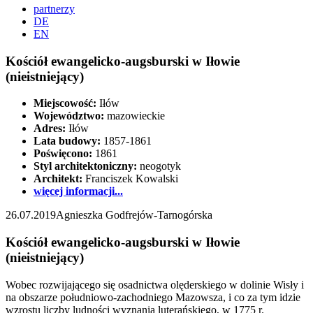
partnerzy
DE
EN
Kościół ewangelicko-augsburski w Iłowie
(nieistniejący)
Miejscowość:
Iłów
Województwo:
mazowieckie
Adres:
Iłów
Lata budowy:
1857-1861
Poświęcono:
1861
Styl architektoniczny:
neogotyk
Architekt:
Franciszek Kowalski
więcej informacji...
26.07.2019
Agnieszka Godfrejów-Tarnogórska
Kościół ewangelicko-augsburski w Iłowie
(nieistniejący)
Wobec rozwijającego się osadnictwa olęderskiego w dolinie Wisły i
na obszarze południowo-zachodniego Mazowsza, i co za tym idzie
wzrostu liczby ludności wyznania luterańskiego, w 1775 r.