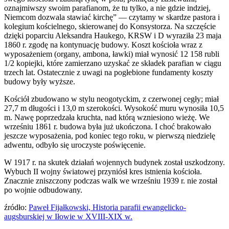
oznajmiwszy swoim parafianom, że tu tylko, a nie gdzie indziej,
Niemcom dozwala stawiać kirchę” — czytamy w skardze pastora i
kolegium kościelnego, skierowanej do Konsystorza. Na szczęście
dzięki poparciu Aleksandra Haukego, KRSW i D wyraziła 23 maja
1860 r. zgodę na kontynuację budowy. Koszt kościoła wraz z
wyposażeniem (organy, ambona, ławki) miał wynosić 12 158 rubli
1/2 kopiejki, które zamierzano uzyskać ze składek parafian w ciągu
trzech lat. Ostatecznie z uwagi na pogłebione fundamenty koszty
budowy były wyższe.
Kościół zbudowano w stylu neogotyckim, z czerwonej cegły; miał
27,7 m długo­ści i 13,0 m szerokości. Wysokość muru wynosiła 10,5
m. Nawę poprzedzała kruchta, nad którą wzniesiono wieżę. We
wrześniu 1861 r. budowa była już ukończona. I choć brakowało
jeszcze wyposażenia, pod koniec tego roku, w pierwszą niedzielę
adwentu, odbyło się uroczyste poświęcenie.
W 1917 r. na skutek działań wojennych budynek został uszkodzony.
Wybuch II wojny światowej przyniósł kres istnienia kościoła.
Znacznie zniszczony podczas walk we wrześniu 1939 r. nie został
po wojnie odbudowany.
źródło:
Paweł Fijałkowski, Historia parafii ewangelicko-
augsburskiej w Iłowie w XVIII-XIX w.