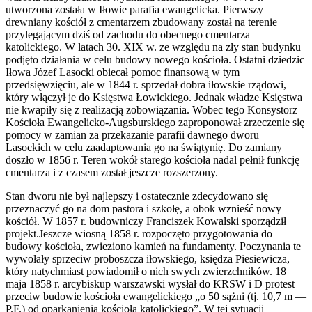
utworzona została w Iłowie parafia ewangelicka. Pierwszy
drewniany kościół z cmentarzem zbudowany został na terenie
przylegającym dziś od zachodu do obecnego cmentarza
katolickiego. W latach 30. XIX w. ze względu na zły stan budynku
podjęto działania w celu budowy nowego kościoła. Ostatni dziedzic
Iłowa Józef Lasocki obiecał pomoc finansową w tym
przedsięwzięciu, ale w 1844 r. sprzedał dobra iłowskie rządowi,
który włączył je do Księstwa Łowickiego. Jednak władze Księstwa
nie kwapiły się z realizacją zobowiązania. Wobec tego Konsystorz
Kościoła Ewangelicko-Augsburskiego zaproponował zrzeczenie się
pomocy w zamian za przekazanie parafii dawnego dworu
Lasockich w celu zaadaptowania go na świątynię. Do zamiany
doszło w 1856 r. Teren wokół starego kościoła nadal pełnił funkcję
cmentarza i z czasem został jeszcze rozszerzony.
Stan dworu nie był najlepszy i ostatecznie zdecydowano się
przeznaczyć go na dom pastora i szkołę, a obok wznieść nowy
kościół. W 1857 r. budowniczy Franciszek Kowalski sporządził
projekt.Jeszcze wiosną 1858 r. rozpoczęto przygotowania do
budowy kościoła, zwieziono kamień na fundamenty. Poczynania te
wywołały sprzeciw proboszcza iłowskiego, księdza Piesiewicza,
który natychmiast powiadomił o nich swych zwierzchników. 18
maja 1858 r. arcybiskup warszawski wysłał do KRSW i D protest
przeciw budowie kościoła ewangelickiego „o 50 sążni (tj. 10,7 m —
P.F.) od oparkanienia kościoła katolickiego”. W tej sytuacji