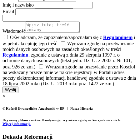
Imię i nazwisko
Email
Wiadomość
Oświadczam, że zapoznałem/zapoznałam się z
Regulaminem
i
w pełni akceptuję jego treść.
Wyrażam zgodę na przetwarzanie
moich danych osobowych na zasadach określonych w treści
Regulaminu
, zgodnie z ustawą z dnia 29 sierpnia 1997 r. o
ochronie danych osobowych (tekst jedn. Dz. U. z 2002 r. Nr 101,
poz. 926 ze zm.).
Wyrazam zgode na przesylanie przez Kosciol
na wskazany przeze mnie w trakcie rejestracji w Portalu adres
poczty elektronicznej informacji handlowej zgodnie z ustawa z dnia
18 lipca 2002 roku (Dz. U. 2013 roku poz. 1422 ze zm.)
Wyślij
×
© Kościół Ewangelicko-Augsburski w RP | Nasza Historia
Używamy plików cookies. Kontynuując wyrażasz zgodę na korzystanie z nich.
Więcej informacji.
Dekada Reformacji