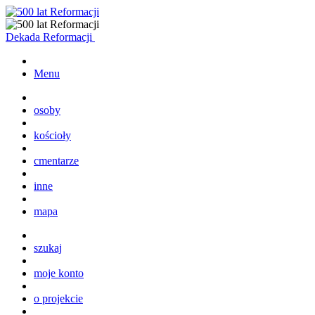
Dekada Reformacji
Menu
osoby
kościoły
cmentarze
inne
mapa
szukaj
moje konto
o projekcie