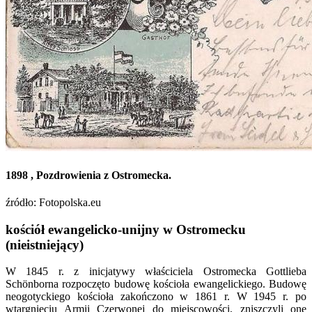
1898 , Pozdrowienia z Ostromecka.
źródło: Fotopolska.eu
kościół ewangelicko-unijny w Ostromecku
(nieistniejący)
W 1845 r. z inicjatywy właściciela Ostromecka Gottlieba
Schönborna rozpoczęto budowę kościoła ewangelickiego. Budowę
neogotyckiego kościoła zakończono w 1861 r. W 1945 r. po
wtargnięciu Armii Czerwonej do miejscowości, zniszczyli one