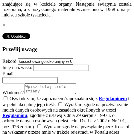
znajdujące się w kościele organy. Następnie świątynia została
rozebrana, a z pozyskanego materiału wzniesiono w 1968 r. na jej
miejscu szkołę tysiąclecia.
×
Prześlij uwagę
Rekord
Imię i nazwisko
Email
Wiadomość
Oświadczam, że zapoznałem/zapoznałam się z
Regulaminem
i
w pełni akceptuję jego treść.
Wyrażam zgodę na przetwarzanie
moich danych osobowych na zasadach określonych w treści
Regulaminu
, zgodnie z ustawą z dnia 29 sierpnia 1997 r. o
ochronie danych osobowych (tekst jedn. Dz. U. z 2002 r. Nr 101,
poz. 926 ze zm.).
Wyrazam zgode na przesylanie przez Kosciol
na wskazany przeze mnie w trakcie rejestracji w Portalu adres