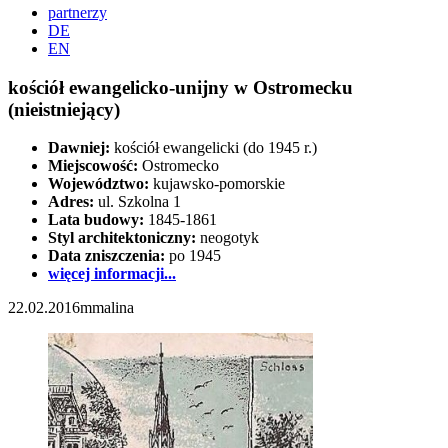
partnerzy
DE
EN
kościół ewangelicko-unijny w Ostromecku
(nieistniejący)
Dawniej:
kościół ewangelicki (do 1945 r.)
Miejscowość:
Ostromecko
Województwo:
kujawsko-pomorskie
Adres:
ul. Szkolna 1
Lata budowy:
1845-1861
Styl architektoniczny:
neogotyk
Data zniszczenia:
po 1945
więcej informacji...
22.02.2016
mmalina