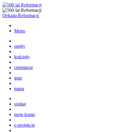
Dekada Reformacji
Menu
osoby
kościoły
cmentarze
inne
mapa
szukaj
moje konto
o projekcie