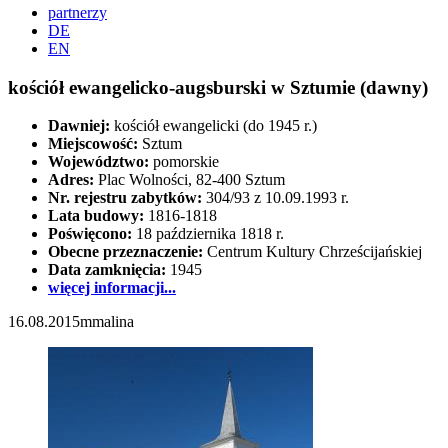
partnerzy
DE
EN
kościół ewangelicko-augsburski w Sztumie (dawny)
Dawniej:
kościół ewangelicki (do 1945 r.)
Miejscowość:
Sztum
Województwo:
pomorskie
Adres:
Plac Wolności, 82-400 Sztum
Nr. rejestru zabytków:
304/93 z 10.09.1993 r.
Lata budowy:
1816-1818
Poświęcono:
18 października 1818 r.
Obecne przeznaczenie:
Centrum Kultury Chrześcijańskiej
Data zamknięcia:
1945
więcej informacji...
16.08.2015
mmalina