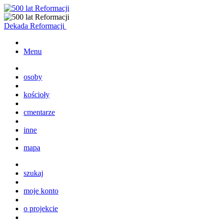
Dekada Reformacji
Menu
osoby
kościoły
cmentarze
inne
mapa
szukaj
moje konto
o projekcie