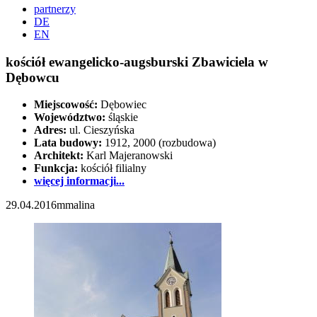
partnerzy
DE
EN
kościół ewangelicko-augsburski Zbawiciela w
Dębowcu
Miejscowość:
Dębowiec
Województwo:
śląskie
Adres:
ul. Cieszyńska
Lata budowy:
1912, 2000 (rozbudowa)
Architekt:
Karl Majeranowski
Funkcja:
kościół filialny
więcej informacji...
29.04.2016
mmalina