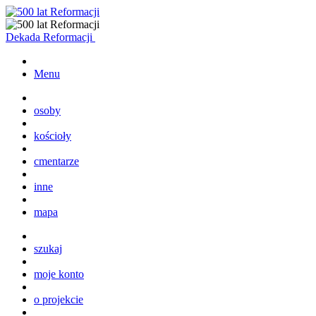
Dekada Reformacji
Menu
osoby
kościoły
cmentarze
inne
mapa
szukaj
moje konto
o projekcie