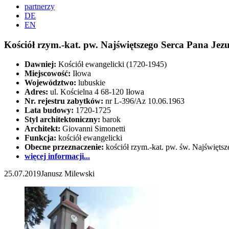
partnerzy
DE
EN
Kościół rzym.-kat. pw. Najświętszego Serca Pana Jezu
Dawniej:
Kościół ewangelicki (1720-1945)
Miejscowość:
Iłowa
Województwo:
lubuskie
Adres:
ul. Kościelna 4 68-120 Iłowa
Nr. rejestru zabytków:
nr L-396/Az 10.06.1963
Lata budowy:
1720-1725
Styl architektoniczny:
barok
Architekt:
Giovanni Simonetti
Funkcja:
kościół ewangelicki
Obecne przeznaczenie:
kościół rzym.-kat. pw. św. Najświętsz
więcej informacji...
25.07.2019
Janusz Milewski