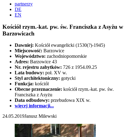
partnerzy
DE
EN
Kościół rzym.-kat. pw. św. Franciszka z Asyżu w
Barzowicach
Dawniej:
Kościół ewangelicki (1530(?)-1945)
Miejscowość:
Barzowice
Województwo:
zachodniopomorskie
Adres:
Barzowice 43
Nr. rejestru zabytków:
726 z 1954.09.25
Lata budowy:
poł. XV w.
Styl architektoniczny:
gotycki
Funkcja:
kościół
Obecne przeznaczenie:
kościół rzym.-kat. pw. św.
Franciszka z Asyżu
Data odbudowy:
przebudowa XIX w.
więcej informacji...
24.05.2019
Janusz Milewski