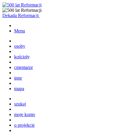
Dekada Reformacji
Menu
osoby
kościoły
cmentarze
inne
mapa
szukaj
moje konto
o projekcie