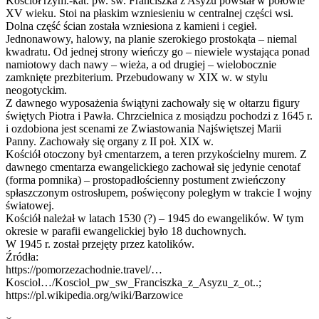
Kościół rzym.-kat. pw. św. Franciszka z Asyżu powstał w połowie
XV wieku. Stoi na płaskim wzniesieniu w centralnej części wsi.
Dolna część ścian została wzniesiona z kamieni i cegieł.
Jednonawowy, halowy, na planie szerokiego prostokąta – niemal
kwadratu. Od jednej strony wieńczy go – niewiele wystająca ponad
namiotowy dach nawy – wieża, a od drugiej – wielobocznie
zamknięte prezbiterium. Przebudowany w XIX w. w stylu
neogotyckim.
Z dawnego wyposażenia świątyni zachowały się w ołtarzu figury
świętych Piotra i Pawła. Chrzcielnica z mosiądzu pochodzi z 1645 r.
i ozdobiona jest scenami ze Zwiastowania Najświętszej Marii
Panny. Zachowały się organy z II poł. XIX w.
Kościół otoczony był cmentarzem, a teren przykościelny murem. Z
dawnego cmentarza ewangelickiego zachował się jedynie cenotaf
(forma pomnika) – prostopadłościenny postument zwieńczony
spłaszczonym ostrosłupem, poświęcony poległym w trakcie I wojny
światowej.
Kościół należał w latach 1530 (?) – 1945 do ewangelików. W tym
okresie w parafii ewangelickiej było 18 duchownych.
W 1945 r. został przejęty przez katolików.
Źródła:
https://pomorzezachodnie.travel/…
Kosciol…/Kosciol_pw_sw_Franciszka_z_Asyzu_z_ot..;
https://pl.wikipedia.org/wiki/Barzowice