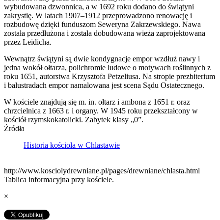
wybudowana dzwonnica, a w 1692 roku dodano do świątyni
zakrystię. W latach 1907–1912 przeprowadzono renowację i
rozbudowę dzięki funduszom Seweryna Zakrzewskiego. Nawa
została przedłużona i została dobudowana wieża zaprojektowana
przez Leidicha.
Wewnątrz świątyni są dwie kondygnacje empor wzdłuż nawy i
jedna wokół ołtarza, polichromie ludowe o motywach roślinnych z
roku 1651, autorstwa Krzysztofa Petzeliusa. Na stropie prezbiterium
i balustradach empor namalowana jest scena Sądu Ostatecznego.
W kościele znajdują się m. in. ołtarz i ambona z 1651 r. oraz
chrzcielnica z 1663 r. i organy. W 1945 roku przekształcony w
kościół rzymskokatolicki. Zabytek klasy „0”.
Źródła
Historia kościoła w Chlastawie
http://www.kosciolydrewniane.pl/pages/drewniane/chlasta.html
Tablica informacyjna przy kościele.
×