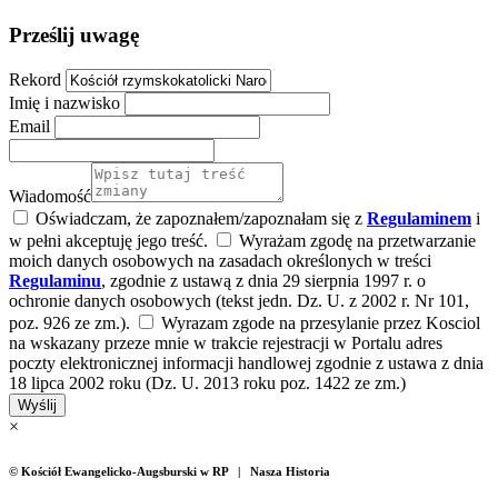
Prześlij uwagę
Rekord
Imię i nazwisko
Email
Wiadomość
Oświadczam, że zapoznałem/zapoznałam się z
Regulaminem
i
w pełni akceptuję jego treść.
Wyrażam zgodę na przetwarzanie
moich danych osobowych na zasadach określonych w treści
Regulaminu
, zgodnie z ustawą z dnia 29 sierpnia 1997 r. o
ochronie danych osobowych (tekst jedn. Dz. U. z 2002 r. Nr 101,
poz. 926 ze zm.).
Wyrazam zgode na przesylanie przez Kosciol
na wskazany przeze mnie w trakcie rejestracji w Portalu adres
poczty elektronicznej informacji handlowej zgodnie z ustawa z dnia
18 lipca 2002 roku (Dz. U. 2013 roku poz. 1422 ze zm.)
Wyślij
×
© Kościół Ewangelicko-Augsburski w RP | Nasza Historia