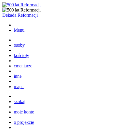
Dekada Reformacji
Menu
osoby
kościoły
cmentarze
inne
mapa
szukaj
moje konto
o projekcie