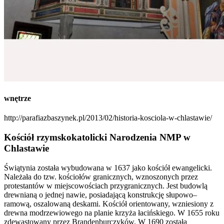
wnętrze
http://parafiazbaszynek.pl/2013/02/historia-kosciola-w-chlastawie/
Kościół rzymskokatolicki Narodzenia NMP w
Chlastawie
Świątynia została wybudowana w 1637 jako kościół ewangelicki.
Należała do tzw. kościołów granicznych, wznoszonych przez
protestantów w miejscowościach przygranicznych. Jest budowlą
drewnianą o jednej nawie, posiadającą konstrukcję słupowo–
ramową, oszalowaną deskami. Kościół orientowany, wzniesiony z
drewna modrzewiowego na planie krzyża łacińskiego. W 1655 roku
zdewastowany przez Brandenburczyków. W 1690 została