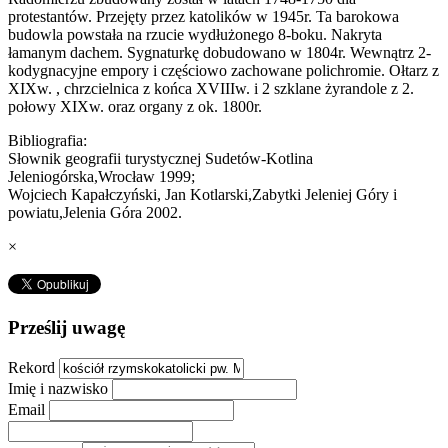
protestantów. Przejęty przez katolików w 1945r. Ta barokowa
budowla powstała na rzucie wydłużonego 8-boku. Nakryta
łamanym dachem. Sygnaturkę dobudowano w 1804r. Wewnątrz 2-
kodygnacyjne empory i częściowo zachowane polichromie. Ołtarz z
XIXw. , chrzcielnica z końca XVIIIw. i 2 szklane żyrandole z 2.
połowy XIXw. oraz organy z ok. 1800r.
Bibliografia:
Słownik geografii turystycznej Sudetów-Kotlina
Jeleniogórska,Wrocław 1999;
Wojciech Kapałczyński, Jan Kotlarski,Zabytki Jeleniej Góry i
powiatu,Jelenia Góra 2002.
×
Prześlij uwagę
Rekord
Imię i nazwisko
Email