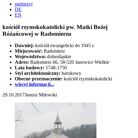
partnerzy
DE
EN
kościół rzymskokatolicki pw. Matki Bożej
Różańcowej w Radomierzu
Dawniej:
kościół ewangelicki do 1945 r.
Miejscowość:
Radomierz
Województwo:
dolnośląskie
Adres:
Radomierz 66, 58-520 Janowice Wielkie
Lata budowy:
1748-1750
Styl architektoniczny:
barokowy
Obecne przeznaczenie:
kościół rzymskokatolicki
więcej informacji...
29.10.2017
Janusz Milewski