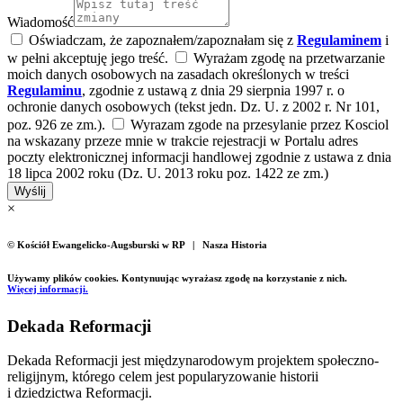
Wiadomość
Oświadczam, że zapoznałem/zapoznałam się z
Regulaminem
i
w pełni akceptuję jego treść.
Wyrażam zgodę na przetwarzanie
moich danych osobowych na zasadach określonych w treści
Regulaminu
, zgodnie z ustawą z dnia 29 sierpnia 1997 r. o
ochronie danych osobowych (tekst jedn. Dz. U. z 2002 r. Nr 101,
poz. 926 ze zm.).
Wyrazam zgode na przesylanie przez Kosciol
na wskazany przeze mnie w trakcie rejestracji w Portalu adres
poczty elektronicznej informacji handlowej zgodnie z ustawa z dnia
18 lipca 2002 roku (Dz. U. 2013 roku poz. 1422 ze zm.)
Wyślij
×
© Kościół Ewangelicko-Augsburski w RP | Nasza Historia
Używamy plików cookies. Kontynuując wyrażasz zgodę na korzystanie z nich.
Więcej informacji.
Dekada Reformacji
Dekada Reformacji jest międzynarodowym projektem społeczno-
religijnym, którego celem jest popularyzowanie historii
i dziedzictwa Reformacji.