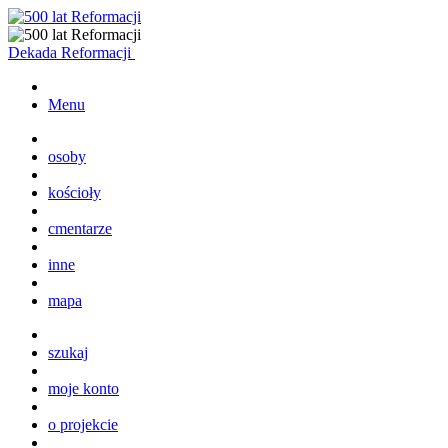
Dekada Reformacji
Menu
osoby
kościoły
cmentarze
inne
mapa
szukaj
moje konto
o projekcie