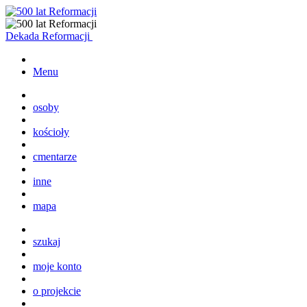
Dekada Reformacji
Menu
osoby
kościoły
cmentarze
inne
mapa
szukaj
moje konto
o projekcie