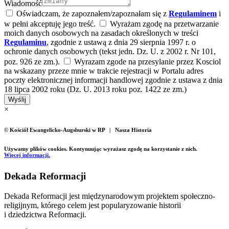
Wiadomość
Oświadczam, że zapoznałem/zapoznałam się z
Regulaminem
i
w pełni akceptuję jego treść.
Wyrażam zgodę na przetwarzanie
moich danych osobowych na zasadach określonych w treści
Regulaminu
, zgodnie z ustawą z dnia 29 sierpnia 1997 r. o
ochronie danych osobowych (tekst jedn. Dz. U. z 2002 r. Nr 101,
poz. 926 ze zm.).
Wyrazam zgode na przesylanie przez Kosciol
na wskazany przeze mnie w trakcie rejestracji w Portalu adres
poczty elektronicznej informacji handlowej zgodnie z ustawa z dnia
18 lipca 2002 roku (Dz. U. 2013 roku poz. 1422 ze zm.)
Wyślij
×
© Kościół Ewangelicko-Augsburski w RP | Nasza Historia
Używamy plików cookies. Kontynuując wyrażasz zgodę na korzystanie z nich.
Więcej informacji.
Dekada Reformacji
Dekada Reformacji jest międzynarodowym projektem społeczno-
religijnym, którego celem jest popularyzowanie historii
i dziedzictwa Reformacji.