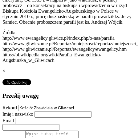
proboszcz – do konsekracji na biskupa i wprowadzenia w urząd
Biskupa Kościoła Ewangelicko-Augsburskiego w Polsce w
styczniu 2010 r., pracę duszpasterską w parafii prowadził ks. Jerzy
Samiec. Obecnie proboszczem parafii jest ks. Andrzej Wójcik.
Źródła:
http://www.ewangelicy.gliwice.pl/index.php/o-nas/parafia
http://www.gliwiczanie.pl/Reportaz/mniejszosci/reportaz/mniejszosc
http://www.gliwiczanie.pl/Reportaz/ewangelicy/ewangelicy.htm
https://pl.wikipedia.org/wiki/Parafia_Ewangelicko-
Augsburska_w_Gliwicach
×
Prześlij uwagę
Rekord
Imię i nazwisko
Email