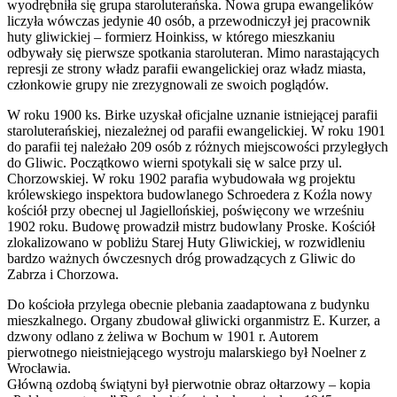
wyodrębniła się grupa staroluterańska. Nowa grupa ewangelików
liczyła wówczas jedynie 40 osób, a przewodniczył jej pracownik
huty gliwickiej – formierz Hoinkiss, w którego mieszkaniu
odbywały się pierwsze spotkania staroluteran. Mimo narastających
represji ze strony władz parafii ewangelickiej oraz władz miasta,
członkowie grupy nie zrezygnowali ze swoich poglądów.
W roku 1900 ks. Birke uzyskał oficjalne uznanie istniejącej parafii
staroluterańskiej, niezależnej od parafii ewangelickiej. W roku 1901
do parafii tej należało 209 osób z różnych miejscowości przyległych
do Gliwic. Początkowo wierni spotykali się w salce przy ul.
Chorzowskiej. W roku 1902 parafia wybudowała wg projektu
królewskiego inspektora budowlanego Schroedera z Koźla nowy
kościół przy obecnej ul Jagiellońskiej, poświęcony we wrześniu
1902 roku. Budowę prowadził mistrz budowlany Proske. Kościół
zlokalizowano w pobliżu Starej Huty Gliwickiej, w rozwidleniu
bardzo ważnych ówczesnych dróg prowadzących z Gliwic do
Zabrza i Chorzowa.
Do kościoła przylega obecnie plebania zaadaptowana z budynku
mieszkalnego. Organy zbudował gliwicki organmistrz E. Kurzer, a
dzwony odlano z żeliwa w Bochum w 1901 r. Autorem
pierwotnego nieistniejącego wystroju malarskiego był Noelner z
Wrocławia.
Główną ozdobą świątyni był pierwotnie obraz ołtarzowy – kopia