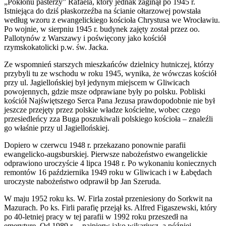
„Pokłonu pasterzy” Rafaela, który jednak zaginął po 1945 r.
Istniejąca do dziś płaskorzeźba na ścianie ołtarzowej powstała
według wzoru z ewangelickiego kościoła Chrystusa we Wrocławiu.
Po wojnie, w sierpniu 1945 r. budynek zajęty został przez oo.
Pallotynów z Warszawy i poświęcony jako kościół
rzymskokatolicki p.w. św. Jacka.
Ze wspomnień starszych mieszkańców dzielnicy hutniczej, którzy
przybyli tu ze wschodu w roku 1945, wynika, że wówczas kościół
przy ul. Jagiellońskiej był jedynym miejscem w Gliwicach
powojennych, gdzie msze odprawiane były po polsku. Pobliski
kościół Najświętszego Serca Pana Jezusa prawdopodobnie nie był
jeszcze przejęty przez polskie władze kościelne, wobec czego
przesiedleńcy zza Buga poszukiwali polskiego kościoła – znaleźli
go właśnie przy ul Jagiellońskiej.
Dopiero w czerwcu 1948 r. przekazano ponownie parafii
ewangelicko-augsburskiej. Pierwsze nabożeństwo ewangelickie
odprawiono uroczyście 4 lipca 1948 r. Po wykonaniu koniecznych
remontów 16 października 1949 roku w Gliwicach i w Łabędach
uroczyste nabożeństwo odprawił bp Jan Szeruda.
W maju 1952 roku ks. W. Firla został przeniesiony do Sorkwit na
Mazurach. Po ks. Firli parafię przejął ks. Alfred Figaszewski, który
po 40-letniej pracy w tej parafii w 1992 roku przeszedł na
emeryturę. Od 1989 r. – najpierw jako wikariusz, a później