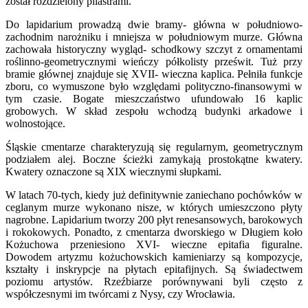
został rozdzielony pilastrami.
Do lapidarium prowadzą dwie bramy- główna w południowo-
zachodnim narożniku i mniejsza w południowym murze. Główna
zachowała historyczny wygląd- schodkowy szczyt z ornamentami
roślinno-geometrycznymi wieńczy półkolisty prześwit. Tuż przy
bramie głównej znajduje się XVII- wieczna kaplica. Pełniła funkcje
zboru, co wymuszone było względami polityczno-finansowymi w
tym czasie. Bogate mieszczaństwo ufundowało 16 kaplic
grobowych. W skład zespołu wchodzą budynki arkadowe i
wolnostojące.
Śląskie cmentarze charakteryzują się regularnym, geometrycznym
podziałem alej. Boczne ścieżki zamykają prostokątne kwatery.
Kwatery oznaczone są XIX wiecznymi słupkami.
W latach 70-tych, kiedy już definitywnie zaniechano pochówków w
ceglanym murze wykonano nisze, w których umieszczono płyty
nagrobne. Lapidarium tworzy 200 płyt renesansowych, barokowych
i rokokowych. Ponadto, z cmentarza dworskiego w Długiem koło
Kożuchowa przeniesiono XVI- wieczne epitafia figuralne.
Dowodem artyzmu kożuchowskich kamieniarzy są kompozycje,
kształty i inskrypcje na płytach epitafijnych. Są świadectwem
poziomu artystów. Rzeźbiarze porównywani byli często z
współczesnymi im twórcami z Nysy, czy Wrocławia.