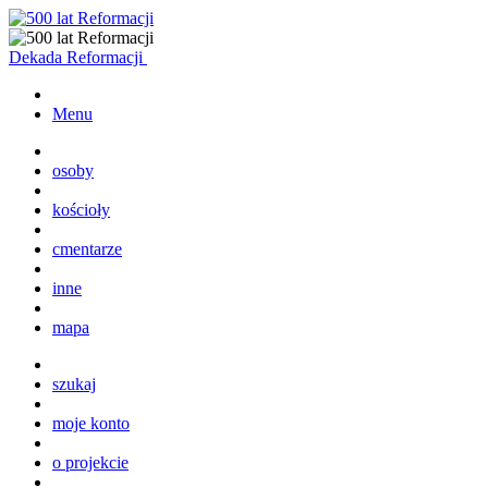
Dekada Reformacji
Menu
osoby
kościoły
cmentarze
inne
mapa
szukaj
moje konto
o projekcie