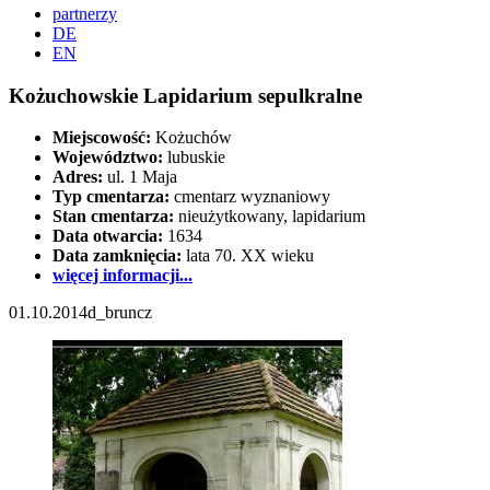
partnerzy
DE
EN
Kożuchowskie Lapidarium sepulkralne
Miejscowość:
Kożuchów
Województwo:
lubuskie
Adres:
ul. 1 Maja
Typ cmentarza:
cmentarz wyznaniowy
Stan cmentarza:
nieużytkowany, lapidarium
Data otwarcia:
1634
Data zamknięcia:
lata 70. XX wieku
więcej informacji...
01.10.2014
d_bruncz