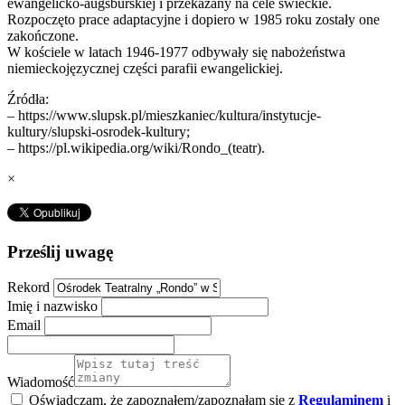
ewangelicko-augsburskiej i przekazany na cele świeckie.
Rozpoczęto prace adaptacyjne i dopiero w 1985 roku zostały one
zakończone.
W kościele w latach 1946-1977 odbywały się nabożeństwa
niemieckojęzycznej części parafii ewangelickiej.
Źródła:
– https://www.slupsk.pl/mieszkaniec/kultura/instytucje-
kultury/slupski-osrodek-kultury;
– https://pl.wikipedia.org/wiki/Rondo_(teatr).
×
Prześlij uwagę
Rekord
Imię i nazwisko
Email
Wiadomość
Oświadczam, że zapoznałem/zapoznałam się z
Regulaminem
i