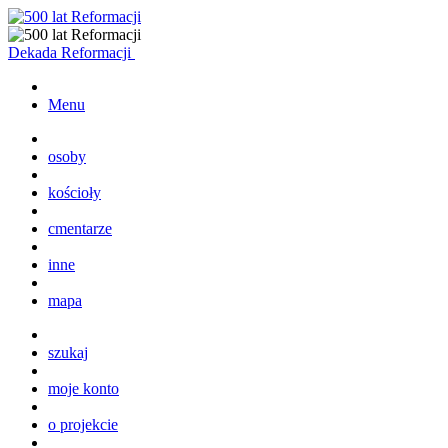
Dekada Reformacji
Menu
osoby
kościoły
cmentarze
inne
mapa
szukaj
moje konto
o projekcie