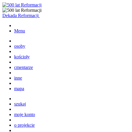
Dekada Reformacji
Menu
osoby
kościoły
cmentarze
inne
mapa
szukaj
moje konto
o projekcie