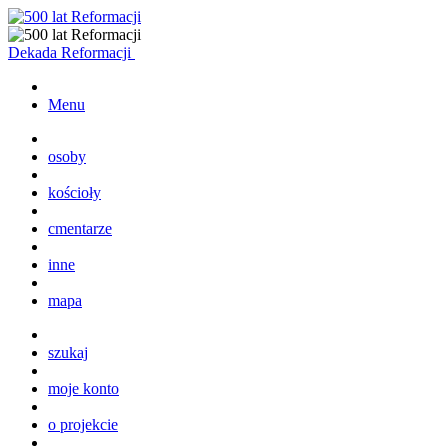
Dekada Reformacji
Menu
osoby
kościoły
cmentarze
inne
mapa
szukaj
moje konto
o projekcie