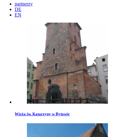
partnerzy
DE
EN
Wieża św. Katarzyny w Bytowie