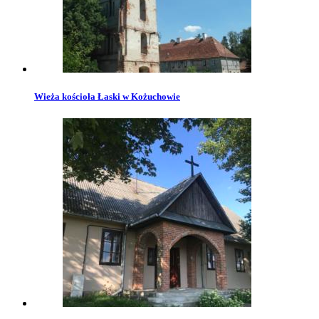
Wieża kościoła Łaski w Kożuchowie