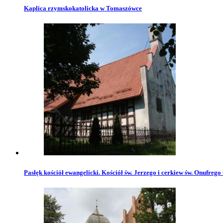
Kaplica rzymskokatolicka w Tomaszówce
Pasłęk kościół ewangelicki. Kościół św. Jerzego i cerkiew św. Onufrego