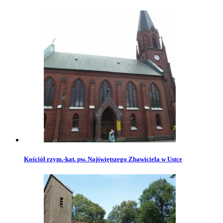
Kościół rzym.-kat. pw. Najświętszego Zbawiciela w Ustce