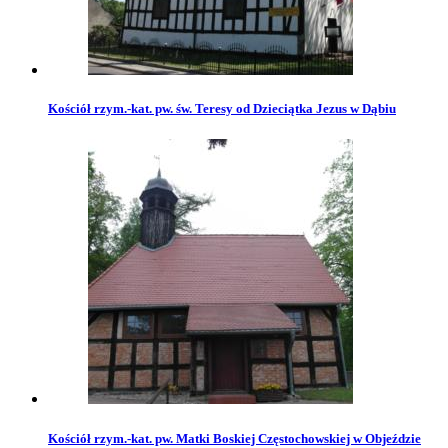
Kościół rzym.-kat. pw. św. Teresy od Dzieciątka Jezus w Dąbiu
Kościół rzym.-kat. pw. Matki Boskiej Częstochowskiej w Objeździe