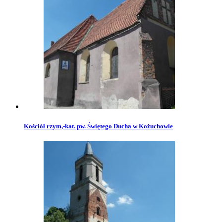
Kościół rzym,-kat. pw. Świętego Ducha w Kożuchowie